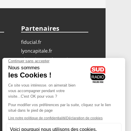
Partenaires
fiducial.fr
lyoncapitale.fr
olympique-et-lyonnais.com
L'application Iphone
/ Android
Téléchargez l'application
Les cookies