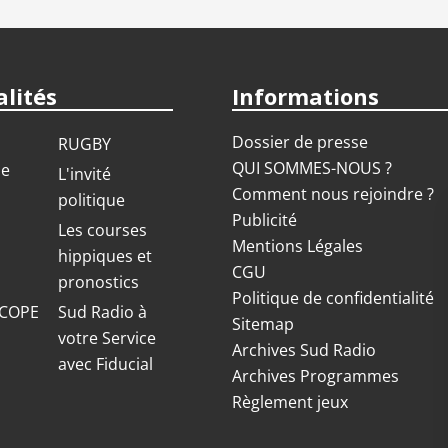
lités
Informations
Dossier de presse
RUGBY
QUI SOMMES-NOUS ?
ue
L'invité
Comment nous rejoindre ?
politique
Publicité
S
Les courses
Mentions Légales
hippiques et
CGU
pronostics
Politique de confidentialité
COPE
Sud Radio à
Sitemap
votre Service
Archives Sud Radio
avec Fiducial
Archives Programmes
Règlement jeux