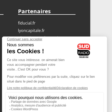
Partenaires
fiducial.fr
lyoncapitale.fr
olympique-et-lyonnais.com
L'application Iphone
/ Android
Téléchargez l'application
Les cookies
Gestion des cookies