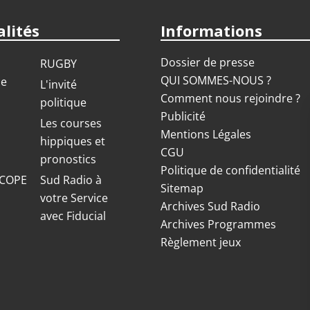
lités
Informations
Dossier de presse
RUGBY
QUI SOMMES-NOUS ?
ue
L'invité
Comment nous rejoindre ?
politique
Publicité
S
Les courses
Mentions Légales
hippiques et
CGU
pronostics
Politique de confidentialité
COPE
Sud Radio à
Sitemap
votre Service
Archives Sud Radio
avec Fiducial
Archives Programmes
Règlement jeux