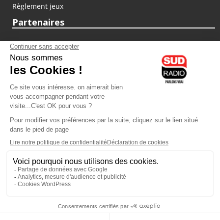
Règlement jeux
Partenaires
fiducial.fr
lyoncapitale.fr
olympique-et-lyonnais.com
L'application Iphone / Android
Téléchargez l'application
Les cookies
Gestion des cookies
Crédit photos : ©Sud Radio / Pierre Olivier
07H00
-
10H00
10H00 - 11H00