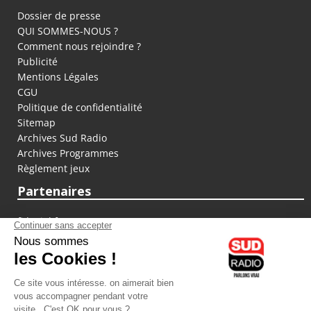
Dossier de presse
QUI SOMMES-NOUS ?
Comment nous rejoindre ?
Publicité
Mentions Légales
CGU
Politique de confidentialité
Sitemap
Archives Sud Radio
Archives Programmes
Règlement jeux
Partenaires
fiducial.fr
lyoncapitale.fr
olympique-et-lyonnais.com
L'application Iphone / Android