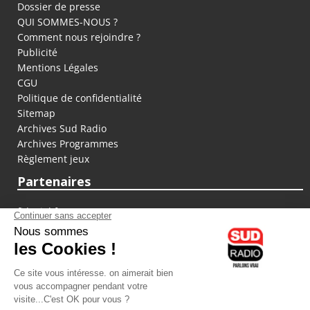
Dossier de presse
QUI SOMMES-NOUS ?
Comment nous rejoindre ?
Publicité
Mentions Légales
CGU
Politique de confidentialité
Sitemap
Archives Sud Radio
Archives Programmes
Règlement jeux
Partenaires
fiducial.fr
lyoncapitale.fr
olympique-et-lyonnais.com
L'application Iphone / Android
Téléchargez l'application