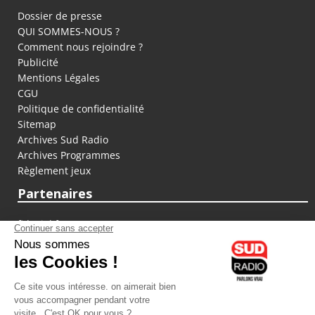
Dossier de presse
QUI SOMMES-NOUS ?
Comment nous rejoindre ?
Publicité
Mentions Légales
CGU
Politique de confidentialité
Sitemap
Archives Sud Radio
Archives Programmes
Règlement jeux
Partenaires
fiducial.fr
lyoncapitale.fr
olympique-et-lyonnais.com
L'application Iphone / Android