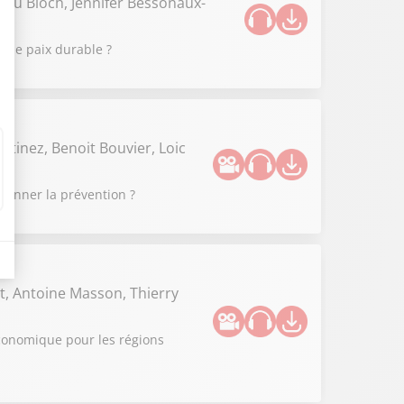
ieu Bloch, Jennifer Bessonaux-
 une paix durable ?
rtinez, Benoit Bouvier, Loic
tionner la prévention ?
t, Antoine Masson, Thierry
 économique pour les régions