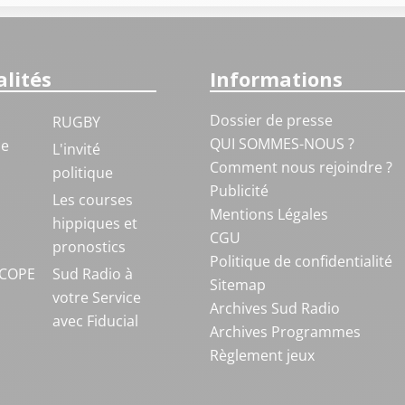
lités
Informations
Dossier de presse
RUGBY
QUI SOMMES-NOUS ?
ue
L'invité
Comment nous rejoindre ?
politique
Publicité
S
Les courses
Mentions Légales
hippiques et
CGU
pronostics
Politique de confidentialité
COPE
Sud Radio à
Sitemap
votre Service
Archives Sud Radio
avec Fiducial
Archives Programmes
Règlement jeux