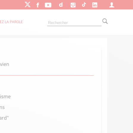
EZ LA PAROLE
ivien
cisme
ens
ard"