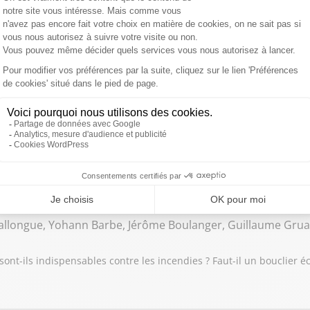
onique Langlais, Mickaël Szerman, Nathalie Le Yondre, Matth
, Thibaud Rey
re les incendiaires ? / Trump : Accord historique au Moyen-Orient,
 Seydi, Benjamin Sire , Marie Thechi, Cédric Pain, Manuel Ma
rre Talamon, Abdoulaye Kanté, José Pérez
 vont-ils changer notre production agricole ? / L’IA va-t-elle révolu
Ballongue, Yohann Barbe, Jérôme Boulanger, Guillaume Grua
sont-ils indispensables contre les incendies ? Faut-il un bouclier