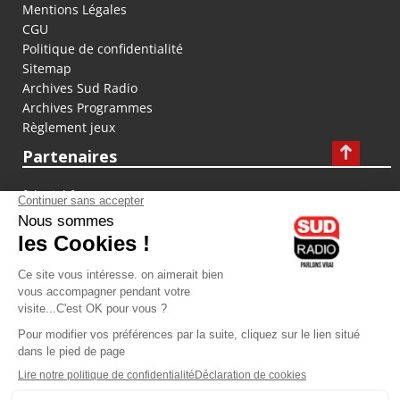
Mentions Légales
CGU
Politique de confidentialité
Sitemap
Archives Sud Radio
Archives Programmes
Règlement jeux
Partenaires
fiducial.fr
lyoncapitale.fr
olympique-et-lyonnais.com
L'application Iphone / Android
Téléchargez l'application
Les cookies