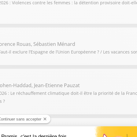
6 : Violences contre les femmes : la détention provisoire doit-elle
orence Rouas, Sébastien Ménard
aut-il exclure l’Espagne de l’Union Européenne ? / Les vacances so
ohen-Haddad, Jean-Etienne Pauzat
 : Le réchauffement climatique doit-il être la priorité de la France
s ?
onique Langlais, Mickaël Szerman, Nathalie Le Yondre, Matth