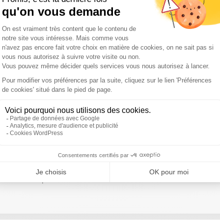
, Thibaud Rey
re les incendiaires ? / Trump : Accord historique au Moyen-Orient,
 Seydi, Benjamin Sire , Marie Thechi, Cédric Pain, Manuel Ma
rre Talamon, Abdoulaye Kanté, José Pérez
 vont-ils changer notre production agricole ? / L’IA va-t-elle révolu
Ballongue, Yohann Barbe, Jérôme Boulanger, Guillaume Grua
sont-ils indispensables contre les incendies ? Faut-il un bouclier