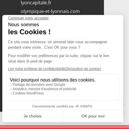
lyoncapitale.fr
olympique-et-lyonnais.com
L'application Iphone
/ Android
Téléchargez l'application
Les cookies
Gestion des cookies