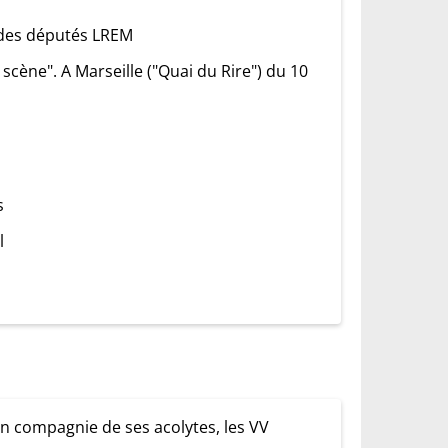
 des députés LREM
cène". A Marseille ("Quai du Rire") du 10
s
l
n compagnie de ses acolytes, les VV