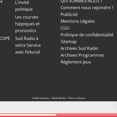
QUI SOMMES-NOUS ?
ue
L'invité
Comment nous rejoindre ?
politique
Publicité
S
Les courses
Mentions Légales
hippiques et
CGU
pronostics
Politique de confidentialité
COPE
Sud Radio à
Sitemap
votre Service
Archives Sud Radio
avec Fiducial
Archives Programmes
Règlement jeux
Crédit photos : ©Sud Radio / Pierre Olivier