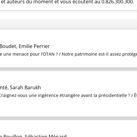
tes et auteurs du moment et vous écoutent au 0.826.300.300.
Boudet, Emilie Perrier
le une menace pour l’OTAN ? / Notre patrimoine est-il assez protég
nté, Sarah Barukh
raignez-vous une ingérence étrangère avant la présidentielle ? / Ê
e Rouillon, Sébastien Ménard