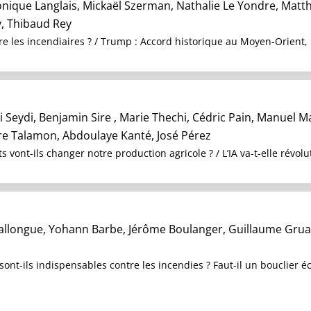
onique Langlais, Mickaël Szerman, Nathalie Le Yondre, Matth
, Thibaud Rey
re les incendiaires ? / Trump : Accord historique au Moyen-Orient,
 Seydi, Benjamin Sire , Marie Thechi, Cédric Pain, Manuel Ma
rre Talamon, Abdoulaye Kanté, José Pérez
 vont-ils changer notre production agricole ? / L’IA va-t-elle révolu
Ballongue, Yohann Barbe, Jérôme Boulanger, Guillaume Grua
sont-ils indispensables contre les incendies ? Faut-il un bouclier