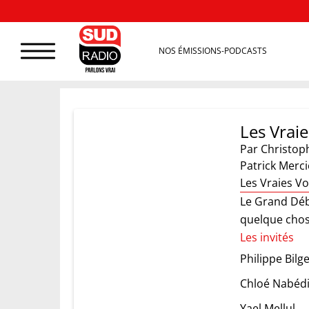
NOS ÉMISSIONS-PODCASTS
Les Vraie
Par
Christop
Patrick Merci
Les Vraies Voi
Le Grand Déb
quelque chos
Les invités
Philippe Bilg
Chloé Nabéd
Yael Mellul