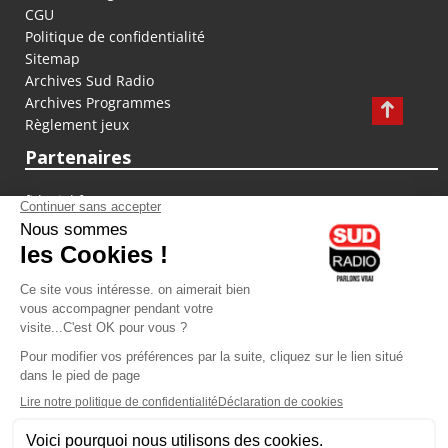
CGU
Politique de confidentialité
Sitemap
Archives Sud Radio
Archives Programmes
Règlement jeux
Partenaires
fiducial.fr
lyoncapitale.fr
olympique-et-lyonnais.com
L'application Iphone / Android
Téléchargez l'application
Les cookies
Gestion des cookies