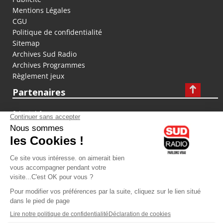
Mentions Légales
CGU
Politique de confidentialité
Sitemap
Archives Sud Radio
Archives Programmes
Règlement jeux
Partenaires
fiducial.fr
lyoncapitale.fr
olympique-et-lyonnais.com
L'application Iphone / Android
Téléchargez l'application
Les cookies