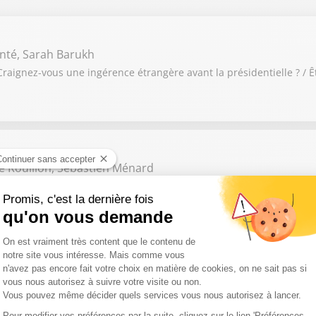
nté, Sarah Barukh
raignez-vous une ingérence étrangère avant la présidentielle ? / Ê
e Rouillon, Sébastien Ménard
6 : Violences contre les femmes : la détention provisoire doit-elle
orence Rouas, Sébastien Ménard
aut-il exclure l’Espagne de l’Union Européenne ? / Les vacances so