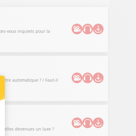
tes-vous inquiets pour la
 être automatique ? / Faut-il
nt-elles devenues un luxe ?