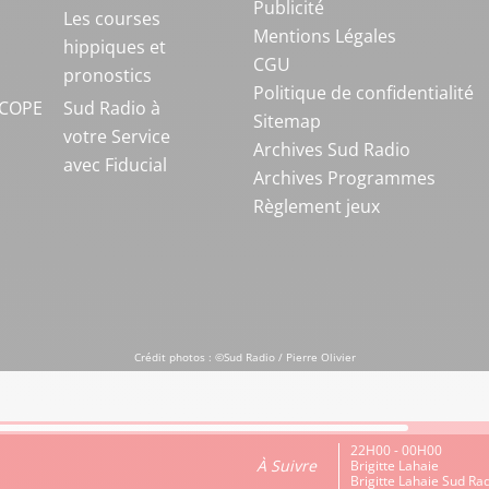
Publicité
S
Les courses
Mentions Légales
hippiques et
CGU
pronostics
Politique de confidentialité
COPE
Sud Radio à
Sitemap
votre Service
Archives Sud Radio
avec Fiducial
Archives Programmes
Règlement jeux
Crédit photos : ©Sud Radio / Pierre Olivier
22H00 - 00H00
À Suivre
Brigitte Lahaie
Brigitte Lahaie Sud Ra