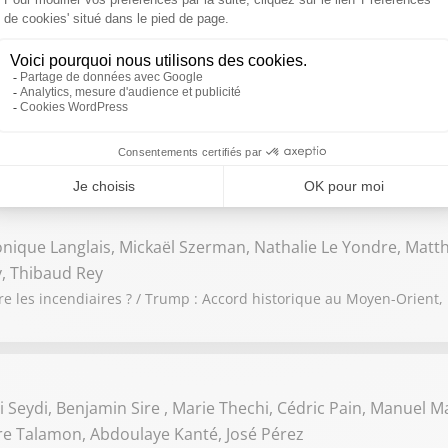
ohen-Haddad, Jean-Etienne Pauzat
 : Le réchauffement climatique doit-il être la priorité de la France
s ?
onique Langlais, Mickaël Szerman, Nathalie Le Yondre, Matth
, Thibaud Rey
re les incendiaires ? / Trump : Accord historique au Moyen-Orient,
 Seydi, Benjamin Sire , Marie Thechi, Cédric Pain, Manuel Ma
rre Talamon, Abdoulaye Kanté, José Pérez