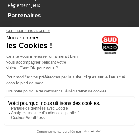
Règlement jeux
Partenaires
fiducial.fr
lyoncapitale.fr
olympique-et-lyonnais.com
L'application Iphone / Android
Téléchargez l'application
Les cookies
Gestion des cookies
Crédit photos : ©Sud Radio / Pierre Olivier
20H00
-
21H00
21H00 - 22H00