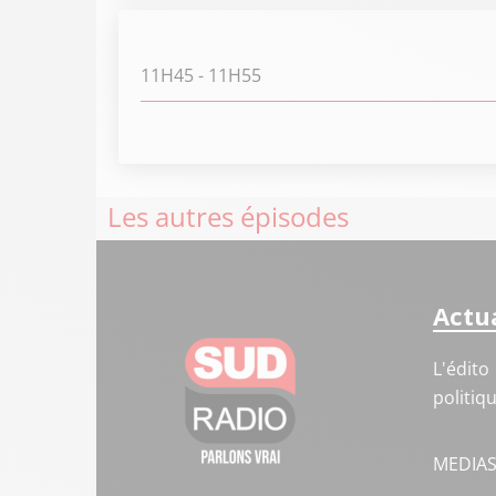
11H45
- 11H55
Les autres épisodes
Actua
L'édito
politiq
MEDIA