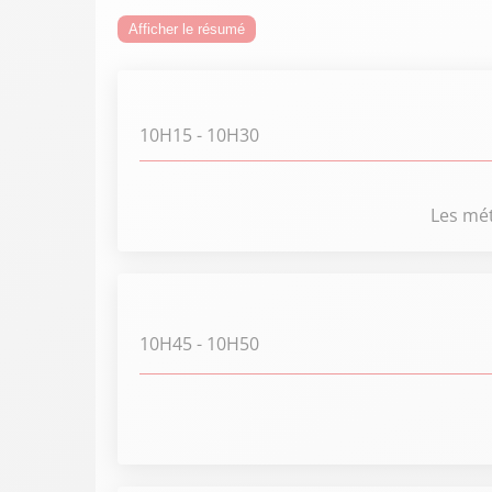
Afficher le résumé
10H15
- 10H30
Les méti
10H45
- 10H50