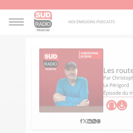
NOS ÉMISSIONS-PODCASTS
Les route
Par
Christoph
Le Périgord
Épisode du m