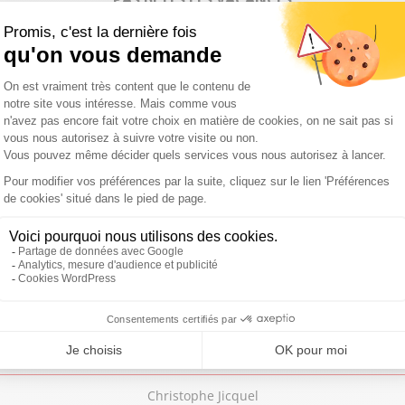
Christophe Jicquel
Le Festival du Périgord Noir
Chronique:
DE BELLES MÉDAILLES
Christophe Jicquel
Le foie gras d’oie
Chronique:
MANGEZ BOUGEZ
Christophe Jicquel