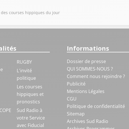
 des courses hippiques du jour
lités
Informations
Dossier de presse
RUGBY
QUI SOMMES-NOUS ?
ue
L'invité
Comment nous rejoindre ?
politique
Publicité
S
Les courses
Mentions Légales
hippiques et
CGU
pronostics
Politique de confidentialité
COPE
Sud Radio à
Sitemap
votre Service
Archives Sud Radio
avec Fiducial
Archives Programmes