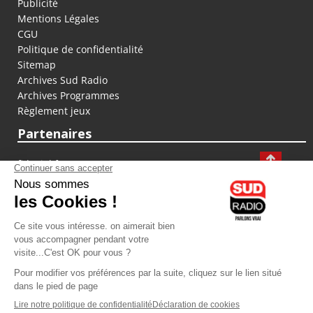
Publicité
Mentions Légales
CGU
Politique de confidentialité
Sitemap
Archives Sud Radio
Archives Programmes
Règlement jeux
Partenaires
fiducial.fr
lyoncapitale.fr
olympique-et-lyonnais.com
L'application Iphone / Android
Téléchargez l'application
Les cookies