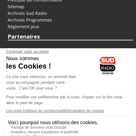
Sitemap
Archives Sud Radio
Archives Programmes
Règlement jeux
Partenaires
fiducial.fr
lyoncapitale.fr
olympique-et-lyonnais.com
L'application Iphone / Android
Téléchargez l'application
Les cookies
Gestion des cookies