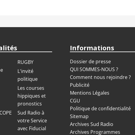
lités
Informations
Dossier de presse
RUGBY
QUI SOMMES-NOUS ?
ue
L'invité
Comment nous rejoindre ?
politique
Publicité
S
Les courses
Mentions Légales
hippiques et
CGU
pronostics
Politique de confidentialité
COPE
Sud Radio à
Sitemap
votre Service
Archives Sud Radio
avec Fiducial
Archives Programmes