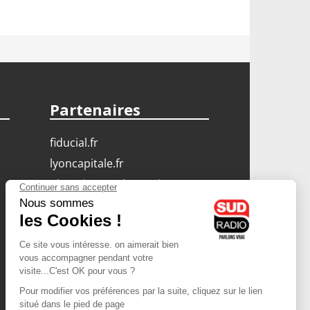
Partenaires
fiducial.fr
lyoncapitale.fr
olympique-et-lyonnais.com
L'application Iphone
/ Android
Téléchargez l'application