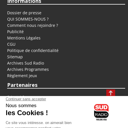
Informations
Dossier de presse
QUI SOMMES-NOUS ?
Comment nous rejoindre ?
Publicité
Mentions Légales
CGU
Politique de confidentialité
Sitemap
Archives Sud Radio
Archives Programmes
Règlement jeux
Partenaires
fiducial.fr
lyoncapitale.fr
olympique-et-lyonnais.com
L'application Iphone / Android