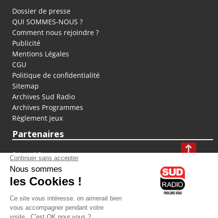
Dossier de presse
QUI SOMMES-NOUS ?
Comment nous rejoindre ?
Publicité
Mentions Légales
CGU
Politique de confidentialité
Sitemap
Archives Sud Radio
Archives Programmes
Règlement jeux
Partenaires
fiducial.fr
lyoncapitale.fr
olympique-et-lyonnais.com
L'application Iphone / Android