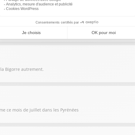
Bigorre, où se prépare pour dimanche prochain, le 2 août, la fête 
 la Bigorre autrement.
me ce mois de juillet dans les Pyrénées