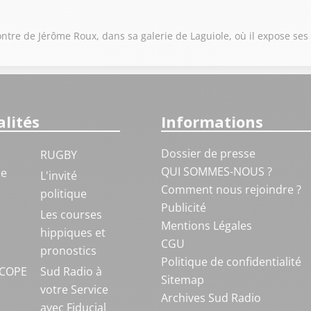
re de Jérôme Roux, dans sa galerie de Laguiole, où il expose ses 
lités
Informations
Dossier de presse
RUGBY
QUI SOMMES-NOUS ?
ue
L'invité
Comment nous rejoindre ?
politique
Publicité
S
Les courses
Mentions Légales
hippiques et
CGU
pronostics
Politique de confidentialité
COPE
Sud Radio à
Sitemap
votre Service
Archives Sud Radio
avec Fiducial