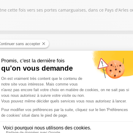
e cette fois vers ses portes camarguaises, dans ce Pays d'Arles où
r-pâtissier réputé dans le Sud-Ouest, il a troqué le fournil contr
 sur place, à partir d'ingrédients bruts : vraie vanille de Madagasca
 minutes de sa boutique.
ois Giustiniani, conservateur général du patrimoine et directeur 