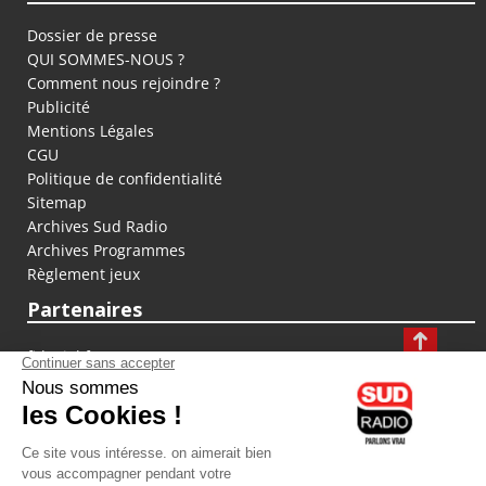
Dossier de presse
QUI SOMMES-NOUS ?
Comment nous rejoindre ?
Publicité
Mentions Légales
CGU
Politique de confidentialité
Sitemap
Archives Sud Radio
Archives Programmes
Règlement jeux
Partenaires
fiducial.fr
lyoncapitale.fr
olympique-et-lyonnais.com
L'application Iphone / Android