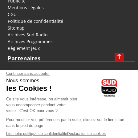
Publicité
Mentions Légales
CGU
Politique de confidentialité
Sitemap
Archives Sud Radio
Archives Programmes
Règlement jeux
Partenaires
fiducial.fr
lyoncapitale.fr
olympique-et-lyonnais.com
L'application Iphone / Android
Téléchargez l'application
Les cookies