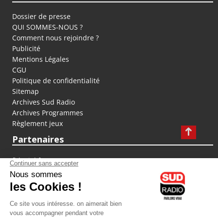
Dossier de presse
QUI SOMMES-NOUS ?
Comment nous rejoindre ?
Publicité
Mentions Légales
CGU
Politique de confidentialité
Sitemap
Archives Sud Radio
Archives Programmes
Règlement jeux
Partenaires
fiducial.fr
lyoncapitale.fr
olympique-et-lyonnais.com
L'application Iphone / Android