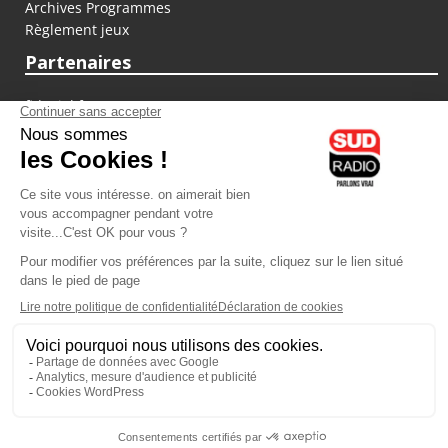
Archives Programmes
Règlement jeux
Partenaires
fiducial.fr
lyoncapitale.fr
olympique-et-lyonnais.com
L'application Iphone / Android
Téléchargez l'application
Les cookies
Gestion des cookies
Crédit photos : ©Sud Radio / Pierre Olivier