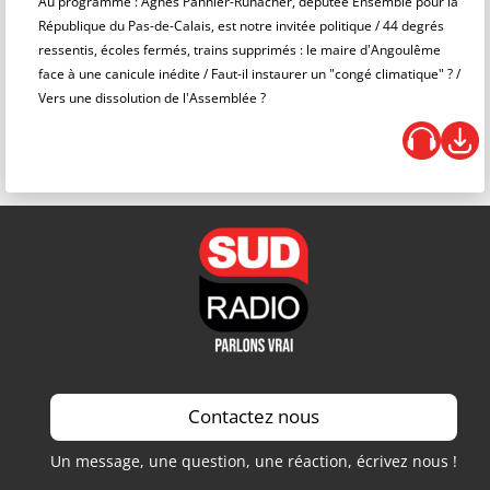
Au programme : Agnès Pannier-Runacher, députée Ensemble pour la
République du Pas-de-Calais, est notre invitée politique / 44 degrés
ressentis, écoles fermés, trains supprimés : le maire d'Angoulême
face à une canicule inédite / Faut-il instaurer un "congé climatique" ? /
Vers une dissolution de l'Assemblée ?
Contactez nous
Un message, une question, une réaction, écrivez nous !