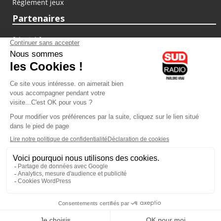
Règlement jeux
Partenaires
fiducial.fr
lyoncapitale.fr
olympique-et-lyonnais.com
L'application Iphone / Android
Téléchargez l'application
Les cookies
Gestion des cookies
Crédit photos : ©Sud Radio / Pierre Olivier
20H00
-
21H00
21H00 - 22H00
Jacques Pessis
Alexandre Delovane