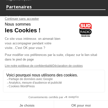
Partenaires
fiducial.fr
lyoncapitale.fr
olympique-et-lyonnais.com
L'application Iphone / Android
Téléchargez l'application
Les cookies
Gestion des cookies
Crédit photos : ©Sud Radio / Pierre Olivier
13H00
-
13H30
13H30 - 14H00
Alain Marty
Nathalie Schraen-Guirma
In Vino
C'est ça la France