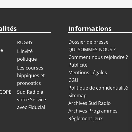
lités
Informations
Dossier de presse
RUGBY
QUI SOMMES-NOUS ?
ue
L'invité
Comment nous rejoindre ?
politique
Publicité
S
Les courses
Mentions Légales
hippiques et
CGU
pronostics
Politique de confidentialité
COPE
Sud Radio à
Sitemap
votre Service
Archives Sud Radio
avec Fiducial
Archives Programmes
Règlement jeux