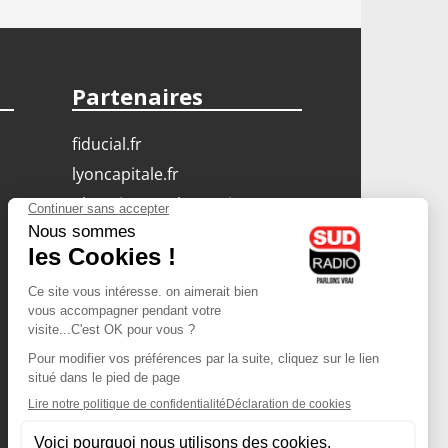
Partenaires
fiducial.fr
lyoncapitale.fr
olympique-et-lyonnais.com
L'application Iphone
/ Android
Téléchargez l'application
Les cookies