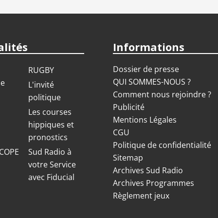
lités
Informations
Dossier de presse
RUGBY
QUI SOMMES-NOUS ?
ue
L'invité
Comment nous rejoindre ?
politique
Publicité
S
Les courses
Mentions Légales
hippiques et
CGU
pronostics
Politique de confidentialité
COPE
Sud Radio à
Sitemap
votre Service
Archives Sud Radio
avec Fiducial
Archives Programmes
Règlement jeux