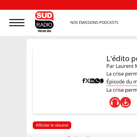
NOS ÉMISSIONS-PODCASTS
L'édito p
Par
Laurent 
La crise per
Épisode du m
La crise per
Afficher le résumé