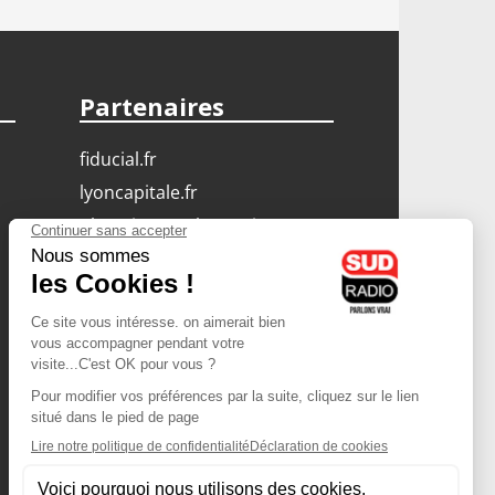
Partenaires
fiducial.fr
lyoncapitale.fr
olympique-et-lyonnais.com
L'application Iphone
/ Android
Téléchargez l'application
Les cookies