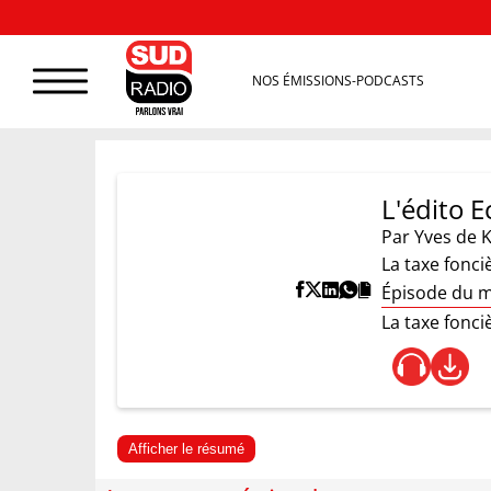
NOS ÉMISSIONS-PODCASTS
L'édito E
Par
Yves de 
La taxe fonci
Épisode du m
La taxe fonci
Afficher le résumé