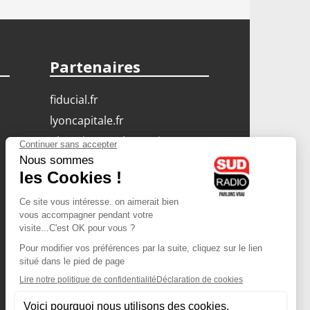
Partenaires
fiducial.fr
lyoncapitale.fr
olympique-et-lyonnais.com
L'application Iphone
/ Android
Téléchargez l'application
Les cookies