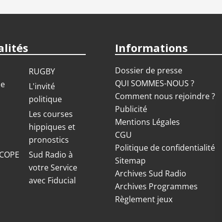
lités
Informations
Dossier de presse
RUGBY
QUI SOMMES-NOUS ?
ue
L'invité
Comment nous rejoindre ?
politique
Publicité
S
Les courses
Mentions Légales
hippiques et
CGU
pronostics
Politique de confidentialité
COPE
Sud Radio à
Sitemap
votre Service
Archives Sud Radio
avec Fiducial
Archives Programmes
Règlement jeux