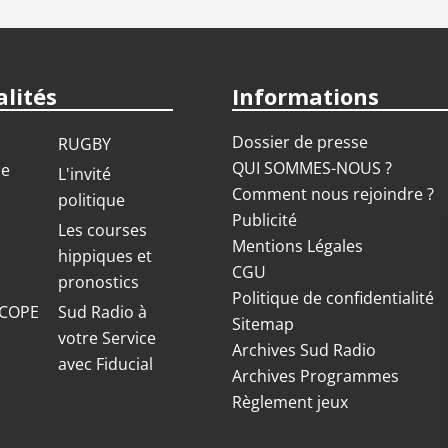
lités
Informations
Dossier de presse
RUGBY
QUI SOMMES-NOUS ?
ue
L'invité
Comment nous rejoindre ?
politique
Publicité
S
Les courses
Mentions Légales
hippiques et
CGU
pronostics
Politique de confidentialité
COPE
Sud Radio à
Sitemap
votre Service
Archives Sud Radio
avec Fiducial
Archives Programmes
Règlement jeux