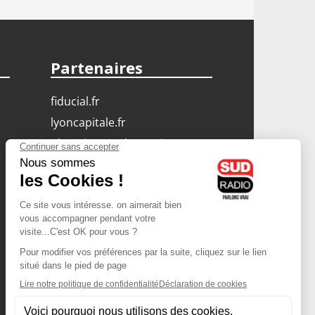
Partenaires
fiducial.fr
lyoncapitale.fr
olympique-et-lyonnais.com
L'application Iphone
/ Android
Téléchargez l'application
Les cookies