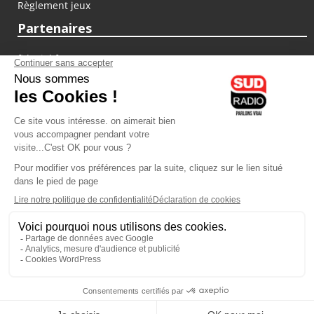
Règlement jeux
Partenaires
fiducial.fr
lyoncapitale.fr
olympique-et-lyonnais.com
L'application Iphone / Android
Téléchargez l'application
Les cookies
Gestion des cookies
Crédit photos : ©Sud Radio / Pierre Olivier
22H00
-
23H00
23H00 - 00H00
Brigitte Lahaie
Animateur