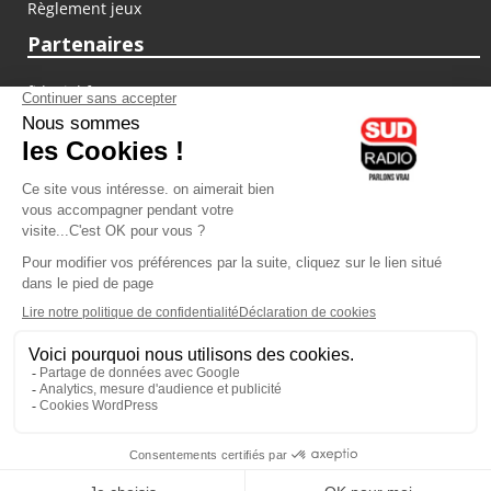
Règlement jeux
Partenaires
fiducial.fr
lyoncapitale.fr
olympique-et-lyonnais.com
L'application Iphone / Android
Téléchargez l'application
Les cookies
Gestion des cookies
Crédit photos : ©Sud Radio / Pierre Olivier
23H00
-
00H00
00H00 - 01H00
Animateur
Animateur