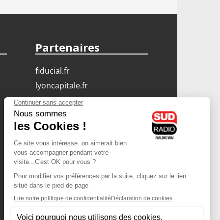
Partenaires
fiducial.fr
lyoncapitale.fr
olympique-et-lyonnais.com
L'application Iphone
/ Android
Téléchargez l'application
Les cookies