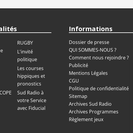
lités
Informations
Dossier de presse
RUGBY
QUI SOMMES-NOUS ?
ue
L'invité
Comment nous rejoindre ?
politique
Publicité
S
Les courses
Mentions Légales
hippiques et
CGU
pronostics
Politique de confidentialité
COPE
Sud Radio à
Sitemap
votre Service
Archives Sud Radio
avec Fiducial
Archives Programmes
Règlement jeux