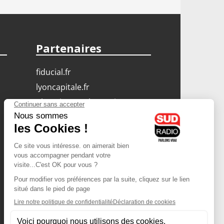
Partenaires
fiducial.fr
lyoncapitale.fr
olympique-et-lyonnais.com
L'application Iphone
/ Android
Téléchargez l'application
Les cookies