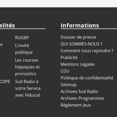
lités
Informations
Dossier de presse
RUGBY
QUI SOMMES-NOUS ?
ue
L'invité
Comment nous rejoindre ?
politique
Publicité
S
Les courses
Mentions Légales
hippiques et
CGU
pronostics
Politique de confidentialité
COPE
Sud Radio à
Sitemap
votre Service
Archives Sud Radio
avec Fiducial
Archives Programmes
Règlement jeux