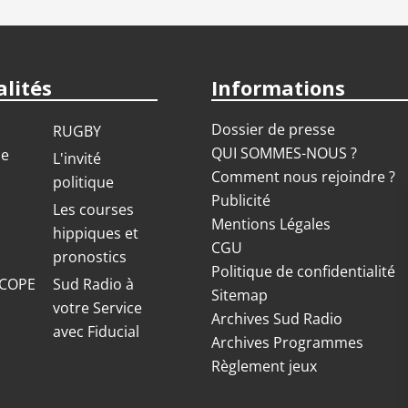
lités
Informations
Dossier de presse
RUGBY
QUI SOMMES-NOUS ?
ue
L'invité
Comment nous rejoindre ?
politique
Publicité
S
Les courses
Mentions Légales
hippiques et
CGU
pronostics
Politique de confidentialité
COPE
Sud Radio à
Sitemap
votre Service
Archives Sud Radio
avec Fiducial
Archives Programmes
Règlement jeux