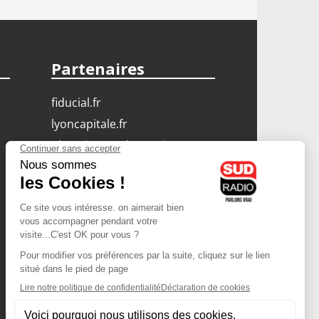
Partenaires
fiducial.fr
lyoncapitale.fr
olympique-et-lyonnais.com
L'application Iphone
/ Android
Téléchargez l'application
Les cookies