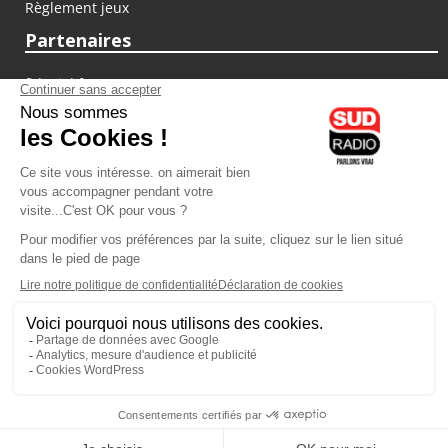
Règlement jeux
Partenaires
fiducial.fr
lyoncapitale.fr
olympique-et-lyonnais.com
L'application Iphone / Android
Téléchargez l'application
Les cookies
Gestion des cookies
Crédit photos : ©Sud Radio / Pierre Olivier
10H00
-
13H00
13H00 - 14H00
Anthony Martins Misse
Jacques Pessis