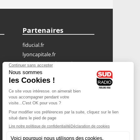
Partenaires
fiducial.fr
lyoncapitale.fr
olympique-et-lyonnais.com
L'application Iphone
/ Android
Téléchargez l'application
Les cookies