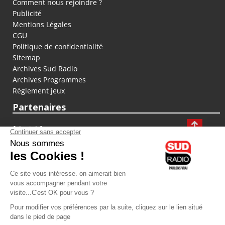
Comment nous rejoindre ?
Publicité
Mentions Légales
CGU
Politique de confidentialité
Sitemap
Archives Sud Radio
Archives Programmes
Règlement jeux
Partenaires
fiducial.fr
lyoncapitale.fr
olympique-et-lyonnais.com
L'application Iphone / Android
Téléchargez l'application