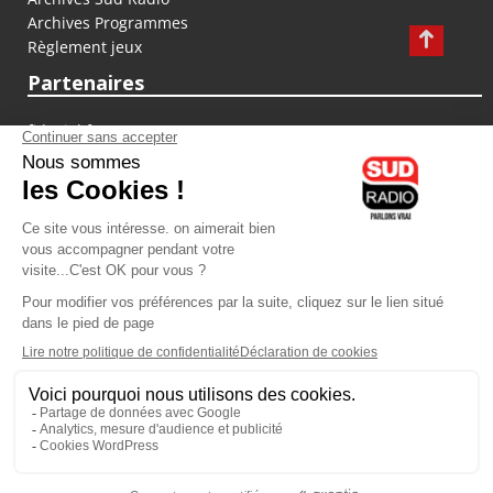
Archives Programmes
Règlement jeux
Partenaires
fiducial.fr
lyoncapitale.fr
olympique-et-lyonnais.com
L'application Iphone / Android
Téléchargez l'application
Les cookies
Gestion des cookies
Crédit photos : ©Sud Radio / Pierre Olivier