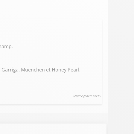
champ.
u, Garriga, Muenchen et Honey Pearl.
Résumé généré par IA