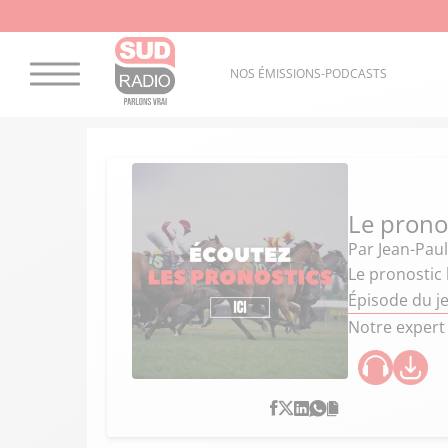
NOS ÉMISSIONS-PODCASTS
Le prono
Par
Jean-Paul
Le pronostic 
Épisode du je
Notre expert