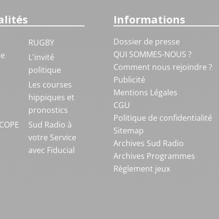
lités
Informations
Dossier de presse
RUGBY
QUI SOMMES-NOUS ?
ue
L'invité
Comment nous rejoindre ?
politique
Publicité
S
Les courses
Mentions Légales
hippiques et
CGU
pronostics
Politique de confidentialité
COPE
Sud Radio à
Sitemap
votre Service
Archives Sud Radio
avec Fiducial
Archives Programmes
Règlement jeux