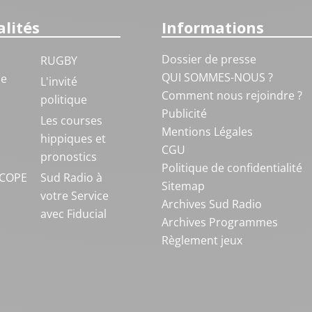
lités
Informations
Dossier de presse
RUGBY
QUI SOMMES-NOUS ?
ue
L'invité
Comment nous rejoindre ?
politique
Publicité
S
Les courses
Mentions Légales
hippiques et
CGU
pronostics
Politique de confidentialité
COPE
Sud Radio à
Sitemap
votre Service
Archives Sud Radio
avec Fiducial
Archives Programmes
Règlement jeux