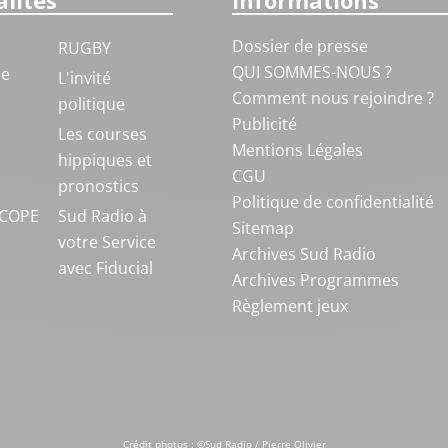
lités
Informations
Dossier de presse
RUGBY
QUI SOMMES-NOUS ?
ue
L'invité
Comment nous rejoindre ?
politique
Publicité
S
Les courses
Mentions Légales
hippiques et
CGU
pronostics
Politique de confidentialité
COPE
Sud Radio à
Sitemap
votre Service
Archives Sud Radio
avec Fiducial
Archives Programmes
Règlement jeux
Crédit photos : ©Sud Radio / Pierre Olivier