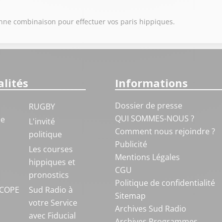
onne combinaison pour effectuer vos paris hippiques.
lités
Informations
Dossier de presse
RUGBY
QUI SOMMES-NOUS ?
ue
L'invité
Comment nous rejoindre ?
politique
Publicité
S
Les courses
Mentions Légales
hippiques et
CGU
pronostics
Politique de confidentialité
COPE
Sud Radio à
Sitemap
votre Service
Archives Sud Radio
avec Fiducial
Archives Programmes