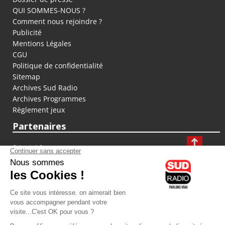
QUI SOMMES-NOUS ?
Comment nous rejoindre ?
Publicité
Mentions Légales
CGU
Politique de confidentialité
Sitemap
Archives Sud Radio
Archives Programmes
Règlement jeux
Partenaires
fiducial.fr
lyoncapitale.fr
olympique-et-lyonnais.com
L'application Iphone / Android
Téléchargez l'application