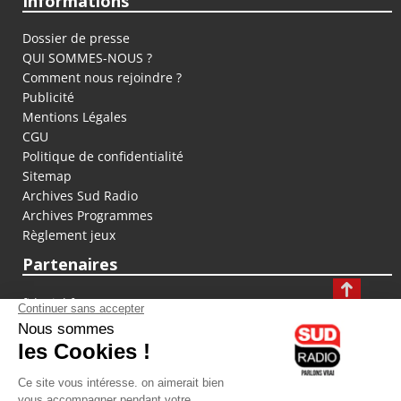
Informations
Dossier de presse
QUI SOMMES-NOUS ?
Comment nous rejoindre ?
Publicité
Mentions Légales
CGU
Politique de confidentialité
Sitemap
Archives Sud Radio
Archives Programmes
Règlement jeux
Partenaires
fiducial.fr
lyoncapitale.fr
olympique-et-lyonnais.com
L'application Iphone / Android