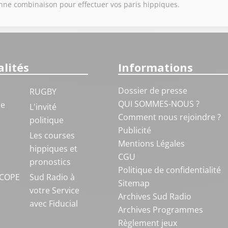
onne combinaison pour effectuer vos paris hippiques.
lités
Informations
Dossier de presse
RUGBY
QUI SOMMES-NOUS ?
ue
L'invité
Comment nous rejoindre ?
politique
Publicité
S
Les courses
Mentions Légales
hippiques et
CGU
pronostics
Politique de confidentialité
COPE
Sud Radio à
Sitemap
votre Service
Archives Sud Radio
avec Fiducial
Archives Programmes
Règlement jeux