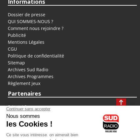
Informations
Dossier de presse
QUI SOMMES-NOUS ?
Comment nous rejoindre ?
Publicité
Mentions Légales
CGU
Politique de confidentialité
Sitemap
Archives Sud Radio
Archives Programmes
Règlement jeux
Partenaires
fiducial.fr
lyoncapitale.fr
olympique-et-lyonnais.com
L'application Iphone / Android