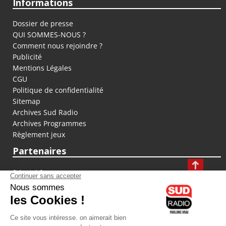
Informations
Dossier de presse
QUI SOMMES-NOUS ?
Comment nous rejoindre ?
Publicité
Mentions Légales
CGU
Politique de confidentialité
Sitemap
Archives Sud Radio
Archives Programmes
Règlement jeux
Partenaires
fiducial.fr
lyoncapitale.fr
olympique-et-lyonnais.com
L'application Iphone / Android